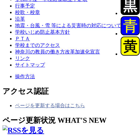
行事予定
校歌・校章
沿革
地震・台風・雪 等による災害時の対応について
学校いじめ防止基本方針
ＰＴＡ
学校までのアクセス
神奈川の教員の働き方改革加速化宣言
リンク
サイトマップ
操作方法
アクセス認証
ページを更新する場合はこちら
ページ更新状況
WHAT'S NEW