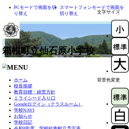
PCモードで画面を切
スマートフォンモードで画面を
文字サイズ
り替え
切り替え
箱根町立仙石原小学校
ホーム
背景色変更
校長挨拶
教育目標・経営方針
ミライシード入り口
Googleログイン（クラスルーム）
学校NAVI
お知らせ
学校日記
令和8年度 学校給食献立予定表